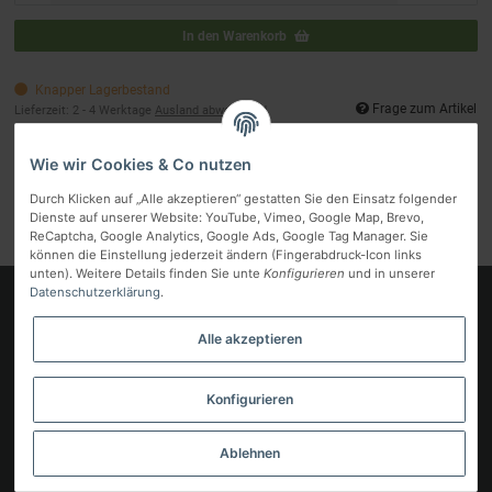
In den Warenkorb
Knapper Lagerbestand
Frage zum Artikel
Lieferzeit:
2 - 4 Werktage
Ausland abweichend
Wie wir Cookies & Co nutzen
Artikelnummer:
66175
Kategorie:
SMEG
Durch Klicken auf „Alle akzeptieren“ gestatten Sie den Einsatz folgender
Hersteller:
SMEG
Dienste auf unserer Website: YouTube, Vimeo, Google Map, Brevo,
ReCaptcha, Google Analytics, Google Ads, Google Tag Manager. Sie
können die Einstellung jederzeit ändern (Fingerabdruck-Icon links
unten). Weitere Details finden Sie unte
Konfigurieren
und in unserer
Datenschutzerklärung
.
Logo
Alle akzeptieren
Informationen
Gesetzliche Informationen
Konfigurieren
Vertrag widerrufen
Ablehnen
* Alle Preise inkl. gesetzlicher MwSt, zzgl.
Versand