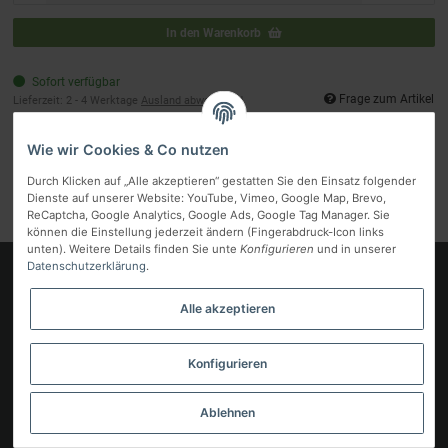
In den Warenkorb
Sofort verfügbar
Frage zum Artikel
Lieferzeit:
2 - 4 Werktage
Ausland abweichend
Wie wir Cookies & Co nutzen
Artikelnummer:
66034
Kategorie:
SMEG
Durch Klicken auf „Alle akzeptieren“ gestatten Sie den Einsatz folgender
Hersteller:
SMEG
Dienste auf unserer Website: YouTube, Vimeo, Google Map, Brevo,
ReCaptcha, Google Analytics, Google Ads, Google Tag Manager. Sie
können die Einstellung jederzeit ändern (Fingerabdruck-Icon links
unten). Weitere Details finden Sie unte
Konfigurieren
und in unserer
Datenschutzerklärung
.
Logo
Alle akzeptieren
Informationen
Gesetzliche Informationen
Konfigurieren
Vertrag widerrufen
Ablehnen
* Alle Preise inkl. gesetzlicher MwSt, zzgl.
Versand