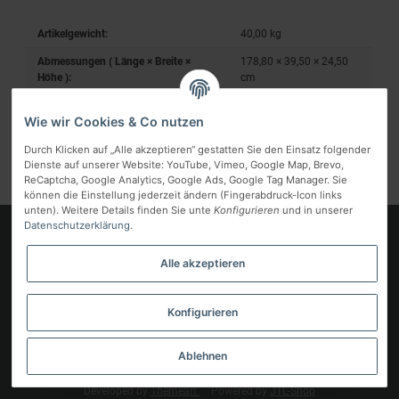
Artikelgewicht:
40,00
kg
Abmessungen ( Länge × Breite ×
178,80 × 39,50 × 24,50
Höhe ):
cm
Wie wir Cookies & Co nutzen
Durch Klicken auf „Alle akzeptieren“ gestatten Sie den Einsatz folgender
Dienste auf unserer Website: YouTube, Vimeo, Google Map, Brevo,
ReCaptcha, Google Analytics, Google Ads, Google Tag Manager. Sie
können die Einstellung jederzeit ändern (Fingerabdruck-Icon links
unten). Weitere Details finden Sie unte
Konfigurieren
und in unserer
Datenschutzerklärung
.
Logo
Alle akzeptieren
Informationen
Gesetzliche Informationen
Konfigurieren
Vertrag widerrufen
Ablehnen
* Alle Preise inkl. gesetzlicher MwSt, zzgl.
Versand
Developed by
Themeart
Powered by
JTL-Shop