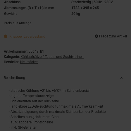
Anschluss
Steckerfertig | 50Hz | 230V
Abmessungen (B x T x H) in mm
1788 x 395 x 245
Gewicht
40 kg
Preis auf Anfrage
Frage zum Artikel
Knapper Lagerbestand
Artikelnummer:
55649_B1
Kategorie:
Kühlaufsätze / Tapas- und Sushivitrinen
Hersteller:
Neumärker
Beschreibung
• statische Kühlung +2° bis +6°C* im Schalenbereich
• digitale Temperaturanzeige
• Schiebetüren auf der Rückseite
• langlebige LED-Beleuchtung für maximale Aufmerksamkeit
• Absatzsteigerung durch maximale Sichtbarkeit der Produkte
• Scheiben aus gehärtetem Glas
• aufklappbare Frontscheibe
• inkl. GN-Behälter