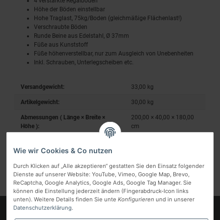
4 verstärkte Regalböden
Höhe der Böden einstellbar
Hohe Traglast, 75kg/Boden (gleichmäßige Flächenlast!)
Verschraubte Böden
Runde Beine aus Edelstahl, Ø 37mm
Füße aus Kunststoff
Füße höhenverstellbar, nur zum Ausgleich von Unebenheiten
Inkl. Schrauben, Unterlegscheiben etc.
Versandgewicht:
33,00 kg
Artikelgewicht:
30,00
kg
Abmessungen ( Länge × Breite ×
200,00 × 40,00 × 180,00
Höhe ):
cm
Wie wir Cookies & Co nutzen
Durch Klicken auf „Alle akzeptieren“ gestatten Sie den Einsatz folgender
Dienste auf unserer Website: YouTube, Vimeo, Google Map, Brevo,
ReCaptcha, Google Analytics, Google Ads, Google Tag Manager. Sie
können die Einstellung jederzeit ändern (Fingerabdruck-Icon links
unten). Weitere Details finden Sie unte
Konfigurieren
und in unserer
Datenschutzerklärung
.
Logo