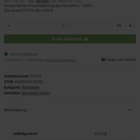
inkl. 19% USt. , zzgl.
Versand
(DHL Paket bis 5 kg)
Unverbindliche Preisempfehlung des Herstellers
:
14,30 €
(Sie sparen
37.67%
, also
4,53 €
)
Stk
In den Warenkorb
Sofort verfügbar
Frage zum Artikel
Lieferzeit:
2 - 4 Werktage
Ausland abweichend
Artikelnummer:
32310
GTIN:
4028574315340
Kategorie:
Rührbesen
Hersteller:
Schneider GmbH
Beschreibung
Artikelgewicht:
0,24
kg