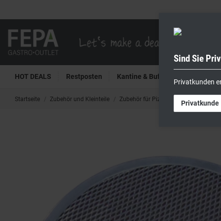
Sind Sie Pri
HOT DEALS
Restposten
Kantine & Buffet
Kühltech
Privatkunden e
Startseite
Zubehör und Kleinteile
Zubehör für Pizzeria
Pizzagitter 
Privatkunde