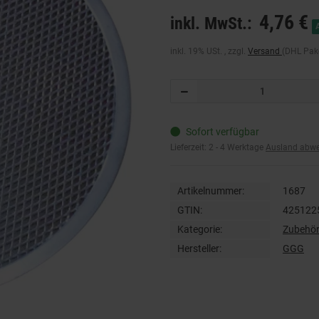
4,76 €
inkl. MwSt.:
inkl. 19% USt. , zzgl.
Versand
(DHL Pake
Sofort verfügbar
Lieferzeit:
2 - 4 Werktage
Ausland abw
Artikelnummer:
1687
GTIN:
425122
Kategorie:
Zubehör 
Hersteller:
GGG