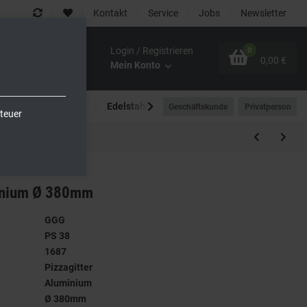
Kontakt
Service
Jobs
Newsletter
Login / Registrieren
0
0,00 €
Mein Konto
Spültechnik
Edelstahlmöbel
Outdoor-Bereich
Geschäftskunde
Privatperson
teuer
minium Ø 380mm
GGG
PS 38
1687
Pizzagitter
Aluminium
Ø 380mm