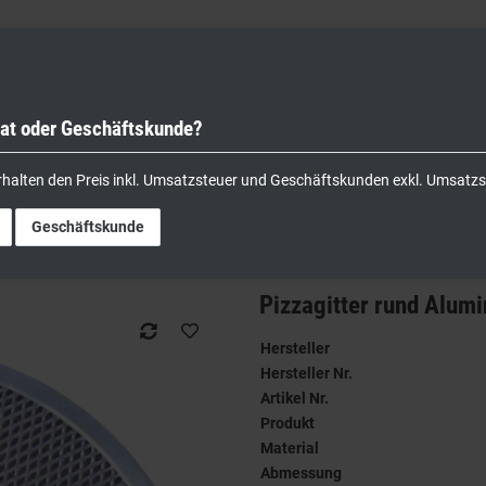
vat oder Geschäftskunde?
nik
Kochgeräte
Küchengeräte
Lager & Transport
rhalten den Preis inkl. Umsatzsteuer und Geschäftskunden exkl. Umsatzs
rund Aluminium Ø 380mm
Geschäftskunde
Pizzagitter rund Alu
Hersteller
Hersteller Nr.
Artikel Nr.
Produkt
Material
Abmessung