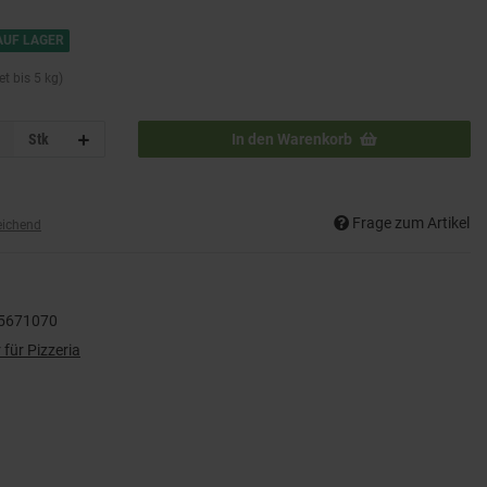
AUF LAGER
t bis 5 kg)
Stk
In den Warenkorb
Frage zum Artikel
eichend
5671070
für Pizzeria