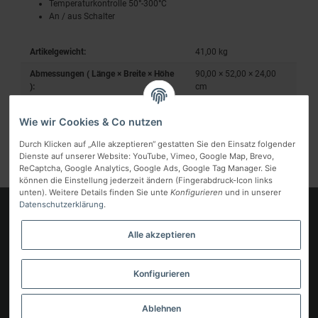
Temperaturkontrolle 50°-300°C
An / aus Schalter
Artikelgewicht:
41,00
kg
Abmessungen ( Länge × Breite × Höhe
90,00 × 52,00 × 24,00
):
cm
Wie wir Cookies & Co nutzen
Durch Klicken auf „Alle akzeptieren“ gestatten Sie den Einsatz folgender
Dienste auf unserer Website: YouTube, Vimeo, Google Map, Brevo,
ReCaptcha, Google Analytics, Google Ads, Google Tag Manager. Sie
können die Einstellung jederzeit ändern (Fingerabdruck-Icon links
unten). Weitere Details finden Sie unte
Konfigurieren
und in unserer
Datenschutzerklärung
.
Logo
Alle akzeptieren
Informationen
Gesetzliche Informationen
Konfigurieren
Vertrag widerrufen
Ablehnen