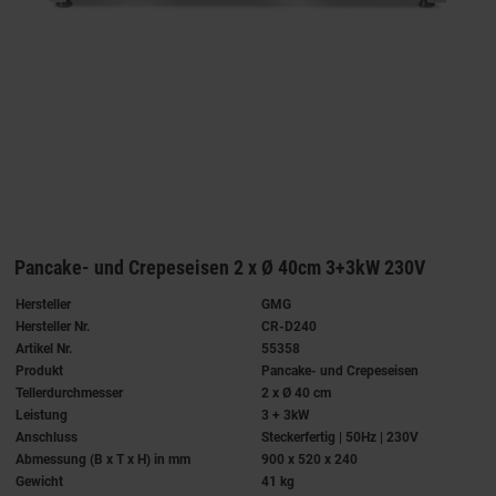
Pancake- und Crepeseisen 2 x Ø 40cm 3+3kW 230V
Hersteller
GMG
Hersteller Nr.
CR-D240
Artikel Nr.
55358
Produkt
Pancake- und Crepeseisen
Tellerdurchmesser
2 x Ø 40 cm
Leistung
3 + 3kW
Anschluss
Steckerfertig | 50Hz | 230V
Abmessung (B x T x H) in mm
900 x 520 x 240
Gewicht
41 kg