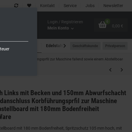
Kontakt
Service
Jobs
Newsletter
Login / Registrieren
0
0,00 €
Mein Konto
Spültechnik
Edelstahlmöbel
Outdoor-Bereich
Geschäftskunde
Privatperson
teuer
anschluss Korbführungsprfil zur Maschine fallend sowie einem Abstellboard 
h Links mit Becken und 150mm Abwurfschacht
anschluss Korbführungsprfil zur Maschine
bstellboard mit 180mm Bodenfreiheit
Ware
stellboard mit 180 mm Bodenfreiheit, Spritzschutz 105 mm hoch, mit