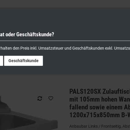
vat oder Geschäftskunde?
nik
Kochgeräte
Küchengeräte
Lager & Transport
rhalten den Preis inkl. Umsatzsteuer und Geschäftskunden exkl. Umsatzs
X Zulauftisch Links mit Becken und 150mm Abwurfschacht mit 105mm hohen Wand
Geschäftskunde
PALS120SX Zulauftisc
mit 105mm hohen Wand
fallend sowie einem A
1200x715x850mm B-
Anbaubar Links / Frontseitig, Ab