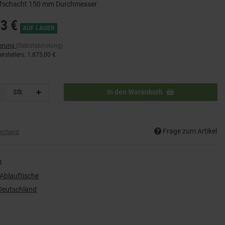
fschacht 150 mm Durchmesser
3 €
AUF LAGER
ferung
(Selbstabholung)
rstellers
:
1.875,00 €
Stk
In den Warenkorb
Frage zum Artikel
eichend
B
 Ablauftische
Deutschland