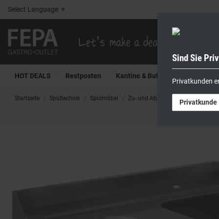
Select Language
▼
Sind Sie Pri
HOT DEALS
Restposten
Kantine & Buffet
Kühltech
Privatkunden e
Startseite
Spültechnik
Spülmöbel
Zu- und Ablauftische
PALS120S
Privatkunde