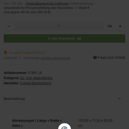
inkl. 19% USt. ,
Versandkostenfreie Lieferung
(Selbstabholung)
Unverbindliche Preisempfehlung des Herstellers
:
1.120,00 €
(Sie sparen
40.5%
, also
381,18 €
)
Stk
In den Warenkorb
Knapper Lagerbestand
Frage zum Artikel
Lieferzeit:
2 - 4 Werktage
Ausland abweichend
Artikelnummer:
57881_B
Kategorie:
Zu- und Ablauftische
Hersteller:
Colged Deutschland
Beschreibung
Abmessungen ( Länge × Breite ×
120,00 × 71,50 × 85,00
Höhe ):
cm