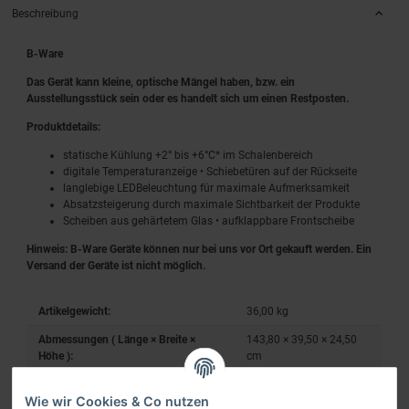
Beschreibung
B-Ware
Das Gerät kann kleine, optische Mängel haben, bzw. ein
Ausstellungsstück sein oder es handelt sich um einen Restposten.
Produktdetails:
statische Kühlung +2° bis +6°C* im Schalenbereich
digitale Temperaturanzeige • Schiebetüren auf der Rückseite
langlebige LEDBeleuchtung für maximale Aufmerksamkeit
Absatzsteigerung durch maximale Sichtbarkeit der Produkte
Scheiben aus gehärtetem Glas • aufklappbare Frontscheibe
Hinweis: B-Ware Geräte können nur bei uns vor Ort gekauft werden. Ein
Versand der Geräte ist nicht möglich.
Artikelgewicht:
36,00
kg
Abmessungen ( Länge × Breite ×
143,80 × 39,50 × 24,50
Höhe ):
cm
Wie wir Cookies & Co nutzen