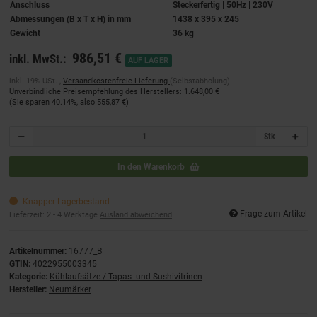
Anschluss
Steckerfertig | 50Hz | 230V
Abmessungen (B x T x H) in mm
1438 x 395 x 245
Gewicht
36 kg
986,51 €
inkl. MwSt.:
AUF LAGER
inkl. 19% USt. ,
Versandkostenfreie Lieferung
(Selbstabholung)
Unverbindliche Preisempfehlung des Herstellers
:
1.648,00 €
(Sie sparen
40.14%
, also
555,87 €
)
Stk
In den Warenkorb
Knapper Lagerbestand
Frage zum Artikel
Lieferzeit:
2 - 4 Werktage
Ausland abweichend
Artikelnummer:
16777_B
GTIN:
4022955003345
Kategorie:
Kühlaufsätze / Tapas- und Sushivitrinen
Hersteller:
Neumärker