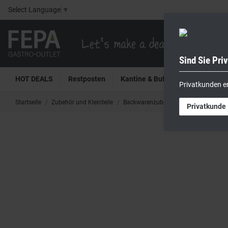
Select Language
▼
Sind Sie Pri
HOT DEALS
Restposten
Kantine & Buffet
Kühltech
Privatkunden e
Startseite
Zubehör und Kleinteile
Backwarenzubehör
Modelierwerkz
Privatkunde