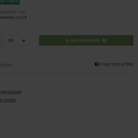
AUF LAGER
npaket bis 1 kg)
rstellers
:
6,95 €
Stk
In den Warenkorb
Frage zum Artikel
eichend
rwerkzeuge
der GmbH