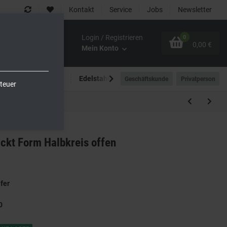
Kontakt
Service
Jobs
Newsletter
Login / Registrieren
0
0,00 €
Mein Konto
Spültechnik
Edelstahlmöbel
Outdoor-Bereich
Geschäftskunde
Privatperson
teuer
ckt Form Halbkreis offen
ifer
0