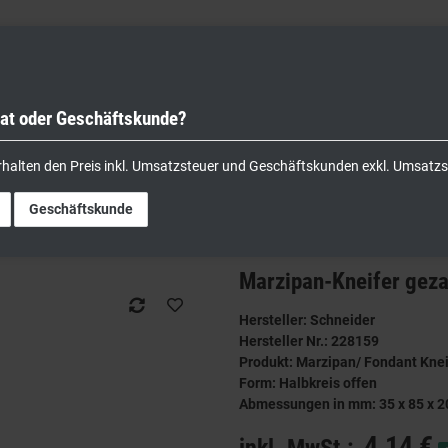
vat oder Geschäftskunde?
nik
Kochgeräte
Küchengeräte
Lager & Transport
rhalten den Preis inkl. Umsatzsteuer und Geschäftskunden exkl. Umsatzs
euge
Marzipan-Kneifer gezackt Form Halbkreis offen
Geschäftskunde
Marzipan-Kneifer geza
Hersteller: Schneider
Hersteller Nr.: 228159
Produkt: Marzipan/ Fondant Kne
Form: Halbkreis offen
Abmessungen in mm: 35 x 85 x 2
4,14 €