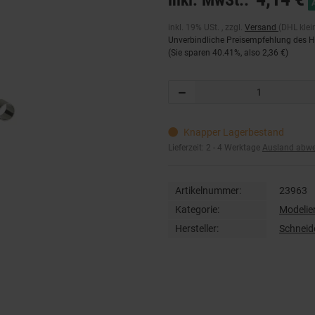
inkl. MwSt.:
inkl. 19% USt. , zzgl.
Versand
(DHL klei
Unverbindliche Preisempfehlung des He
(Sie sparen
40.41%
, also
2,36 €
)
Knapper Lagerbestand
Lieferzeit:
2 - 4 Werktage
Ausland abw
Artikelnummer:
23963
Kategorie:
Modelie
Hersteller:
Schnei