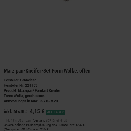
Marzipan-Kneifer-Set Form Wolke, offen
Hersteller: Schneider
Hersteller Nr.: 228153
Produkt: Marzipan/ Fondant Kneifer
Form: Wolke, geschlossen
Abmessungen in mm: 35 x 85 x 20
4,15 €
inkl. MwSt.:
AUF LAGER
inkl. 19% USt. , zzgl.
Versand
(DP Brief Groß)
Unverbindliche Preisempfehlung des Herstellers
:
6,95 €
(Sie sparen
40.24%
, also
2,35 €
)