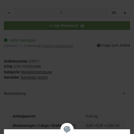
Stk
In den Warenkorb
Sofort verfügbar
Frage zum Artikel
Lieferzeit:
2 - 4 Werktage
Ausland abweichend
Artikelnummer:
23917
GTIN:
0791732055498
Kategorie:
Modelierwerkzeuge
Hersteller:
Schneider GmbH
Beschreibung
Artikelgewicht:
0,04
kg
Abmessungen ( Länge × Breite × Höhe ):
3,50 × 8,50 × 2,00 cm