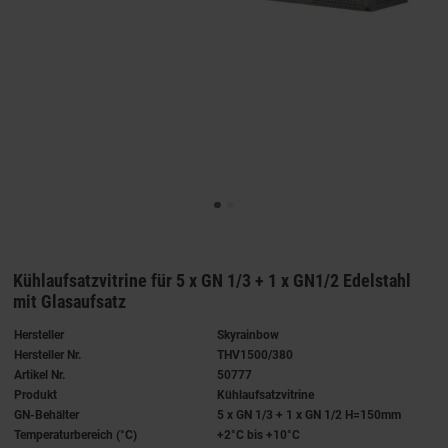
Kühlaufsatzvitrine für 5 x GN 1/3 + 1 x GN1/2 Edelstahl
mit Glasaufsatz
Hersteller
Skyrainbow
Hersteller Nr.
THV1500/380
Artikel Nr.
50777
Produkt
Kühlaufsatzvitrine
GN-Behälter
5 x GN 1/3 + 1 x GN 1/2 H=150mm
Temperaturbereich (°C)
+2°C bis +10°C