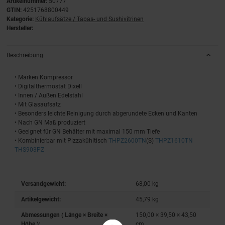
Artikelnummer:
50777
GTIN:
4251768800449
Kategorie:
Kühlaufsätze / Tapas- und Sushivitrinen
Hersteller:
Beschreibung
• Marken Kompressor
• Digitalthermostat Dixell
• Innen / Außen Edelstahl
• Mit Glasaufsatz
• Besonders leichte Reinigung durch abgerundete Ecken und Kanten
• Nach GN Maß produziert
• Geeignet für GN Behälter mit maximal 150 mm Tiefe
• Kombinierbar mit Pizzakühltisch
THPZ2600TN
(S)
THPZ1610TN
THS903PZ
Versandgewicht:
68,00 kg
Artikelgewicht:
45,79
kg
Abmessungen ( Länge × Breite ×
150,00 × 39,50 × 43,50
Höhe ):
cm