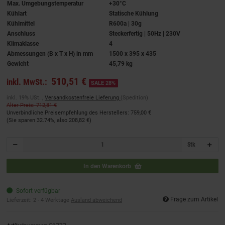
Max. Umgebungstemperatur
+30°C
Kühlart
Statische Kühlung
Kühlmittel
R600a | 30g
Anschluss
Steckerfertig | 50Hz | 230V
Klimaklasse
4
Abmessungen (B x T x H) in mm
1500 x 395 x 435
Gewicht
45,79 kg
510,51 €
inkl. MwSt.:
SALE 28%
inkl. 19% USt. ,
Versandkostenfreie Lieferung
(Spedition)
Alter Preis: 712,81 €
Unverbindliche Preisempfehlung des Herstellers
:
759,00 €
(Sie sparen
32.74%
, also
208,82 €
)
Stk
In den Warenkorb
Sofort verfügbar
Frage zum Artikel
Lieferzeit:
2 - 4 Werktage
Ausland abweichend