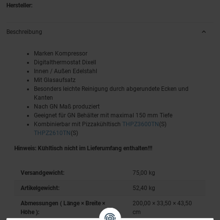
Hersteller:
Beschreibung
Marken Kompressor
Digitalthermostat Dixell
Innen / Außen Edelstahl
Mit Glasaufsatz
Besonders leichte Reinigung durch abgerundete Ecken und
Kanten
Nach GN Maß produziert
Geeignet für GN Behälter mit maximal 150 mm Tiefe
Kombinierbar mit Pizzakühltisch
THPZ3600TN
(S)
THPZ2610TN
(S)
Hinweis: Kühltisch nicht im Lieferumfang enthalten!!!
Versandgewicht:
75,00 kg
Artikelgewicht:
52,40
kg
Abmessungen ( Länge × Breite ×
200,00 × 33,50 × 43,50
Höhe ):
cm