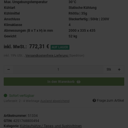
Max. Umgebungstemperatur
30°C
Kühlart
Statische Kühlung
Kühlmittel
R600a | 35g
Anschluss
Steckerfertig | 50Hz | 230V
Klimaklasse
4
Abmessungen (B x T x H) in mm
2000 x 335 x 435
Gewicht
52 kg
772,31 €
inkl. MwSt.:
AUF LAGER
inkl. 19% USt. ,
Versandkostenfreie Lieferung
(Spedition)
Stk
In den Warenkorb
Sofort verfügbar
Frage zum Artikel
Lieferzeit:
2 - 4 Werktage
Ausland abweichend
Artikelnummer:
51334
GTIN:
4251768800494
Kategorie:
Kühlaufsätze / Tapas- und Sushivitrinen