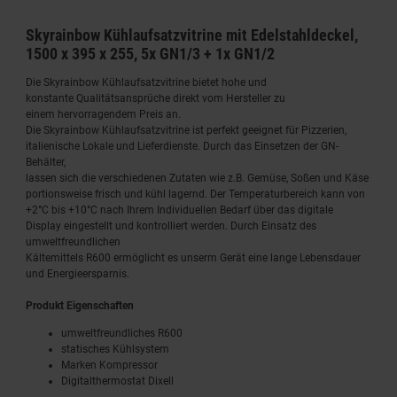
Skyrainbow Kühlaufsatzvitrine mit Edelstahldeckel,
1500 x 395 x 255, 5x GN1/3 + 1x GN1/2
Die Skyrainbow Kühlaufsatzvitrine bietet hohe und
konstante Qualitätsansprüche direkt vom Hersteller zu
einem hervorragendem Preis an.
Die Skyrainbow Kühlaufsatzvitrine ist perfekt geeignet für Pizzerien,
italienische Lokale und Lieferdienste. Durch das Einsetzen der GN-
Behälter,
lassen sich die verschiedenen Zutaten wie z.B. Gemüse, Soßen und Käse
portionsweise frisch und kühl lagernd. Der Temperaturbereich kann von
+2°C bis +10°C nach Ihrem Individuellen Bedarf über das digitale
Display eingestellt und kontrolliert werden. Durch Einsatz des
umweltfreundlichen
Kältemittels R600 ermöglicht es unserm Gerät eine lange Lebensdauer
und Energieersparnis.
Produkt Eigenschaften
umweltfreundliches R600
statisches Kühlsystem
Marken Kompressor
Digitalthermostat Dixell