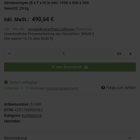
Abmessungen (B x T x H) in mm: 1500 x 400 x 260
Gewicht: 29 kg
490,64 €
inkl. MwSt.:
inkl. 19% USt. ,
Versandkostenfreie Lieferung
(Spedition)
Unverbindliche Preisempfehlung des Herstellers
:
589,00 €
(Sie sparen
16.7%
, also
82,66 €
)
Stk
In den Warenkorb
Sofort verfügbar
Frage zum Artikel
Lieferzeit:
9 - 11 Werktage
Ausland abweichend
Artikelnummer:
51340
GTIN:
4251768800562
Kategorie:
Kühltechnik
Hersteller:
Beschreibung