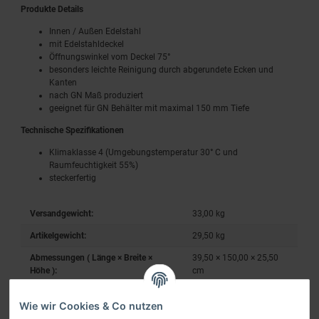
Produkte Details
Innen / Außen Edelstahl
mit Edelstahldeckel
Öffnungswinkel vom Deckel 75°
besonders leichte Reinigung durch abgerundete Ecken und
Kanten
nach GN Maß produziert
geeignet für GN Behälter mit maximal 150 mm Tiefe
Technische Spezifikationen
Klimaklasse 4 (Umgebungstemperatur 30° C und
Raumfeuchtigkeit 55%)
steckerfertig
Versandgewicht:
33,00 kg
Artikelgewicht:
29,50
kg
Abmessungen ( Länge × Breite ×
39,50 × 150,00 × 25,50
Höhe ):
cm
Wie wir Cookies & Co nutzen