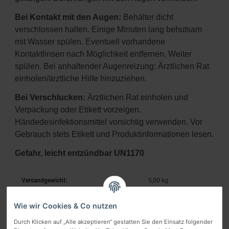
Bei Kontakt mit den Augen:
Behälter dicht
verschlossen halten. Einige Minuten lang behutsam
mit Wasser spülen. Eventuell vorhandene
Kontaktlinsen nach Möglichkeit entfernen. Weiter
spülen. Bei anhaltender Augenreizung: Ärztlichen Rat
einholen/ärztliche Hilfe hinzuziehen.
Bei Verschlucken:
Ärztlichen Rat einholen und
Verpackung oder Etikett vorzeigen.
Händedesinfektionsmittel vorsichtig verwenden. Vor
Gebrauch stets Etikett und Produktinformationen lesen.
Gefahr, leicht entzündbar UN1170
Versandgewicht:
5,00 kg
Wie wir Cookies & Co nutzen
Durch Klicken auf „Alle akzeptieren“ gestatten Sie den Einsatz folgender