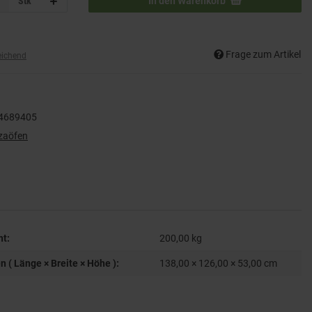
Stk
In den Warenkorb
Frage zum Artikel
eichend
4689405
zaöfen
ht:
200,00
kg
( Länge × Breite × Höhe ):
138,00 × 126,00 × 53,00 cm