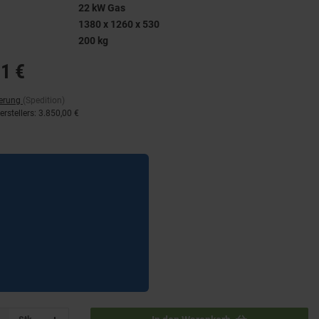
22 kW Gas
1380 x 1260 x 530
200 kg
1 €
ferung
(Spedition)
rstellers
:
3.850,00 €