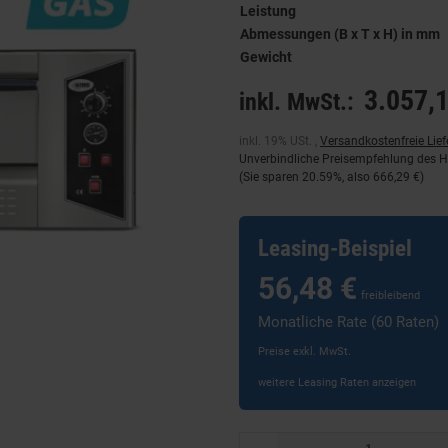
Leistung
Abmessungen (B x T x H) in mm
Gewicht
3.057,1
inkl. MwSt.:
inkl. 19% USt. ,
Versandkostenfreie Lie
Unverbindliche Preisempfehlung des He
(Sie sparen
20.59%
, also
666,29 €
)
Leasing-Beispiel
56,48 €
freibleibend
Monatliche Rate (60 Raten)
Preise exkl. MwSt.
weitere Leasing Raten anzeigen