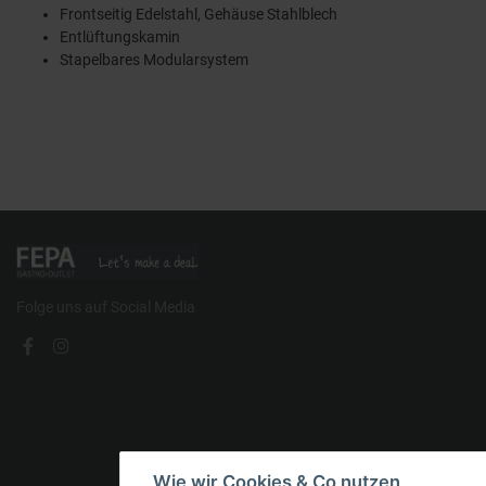
Frontseitig Edelstahl, Gehäuse Stahlblech
Entlüftungskamin
Stapelbares Modularsystem
Folge uns auf Social Media
Wie wir Cookies & Co nutzen