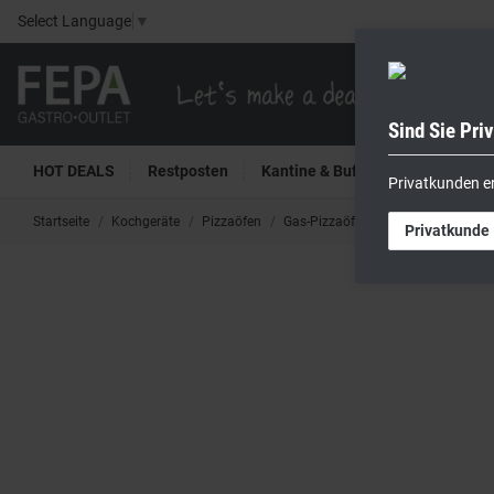
Select Language
▼
Sind Sie Pri
HOT DEALS
Restposten
Kantine & Buffet
Kühltech
Privatkunden e
Startseite
Kochgeräte
Pizzaöfen
Gas-Pizzaöfen
Gas-Pizzaofen 9
Privatkunde