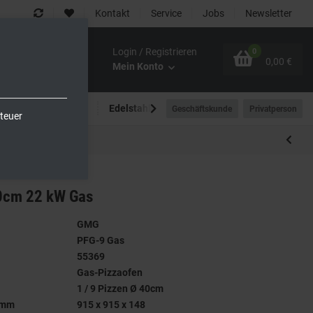
Kontakt
Service
Jobs
Newsletter
Login / Registrieren
0
0,00 €
Mein Konto
Spültechnik
Edelstahlmöbel
Outdoor-Bereich
Geschäftskunde
Privatperson
teuer
40cm 22 kW Gas
GMG
PFG-9 Gas
55369
Gas-Pizzaofen
1 / 9 Pizzen Ø 40cm
 mm
915 x 915 x 148