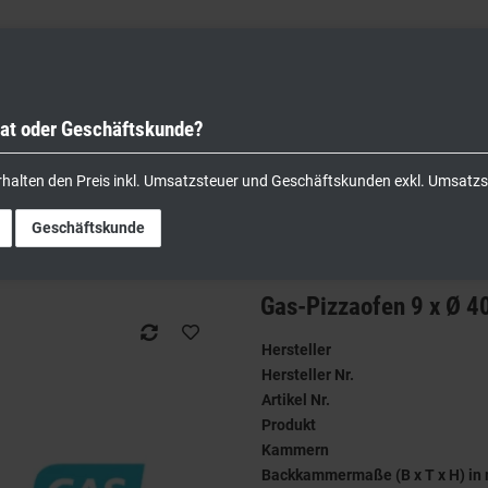
vat oder Geschäftskunde?
nik
Kochgeräte
Küchengeräte
Lager & Transport
rhalten den Preis inkl. Umsatzsteuer und Geschäftskunden exkl. Umsatzs
 x Ø 40cm 22 kW Gas
Geschäftskunde
Gas-Pizzaofen 9 x Ø 
Hersteller
Hersteller Nr.
Artikel Nr.
Produkt
Kammern
Backkammermaße (B x T x H) in