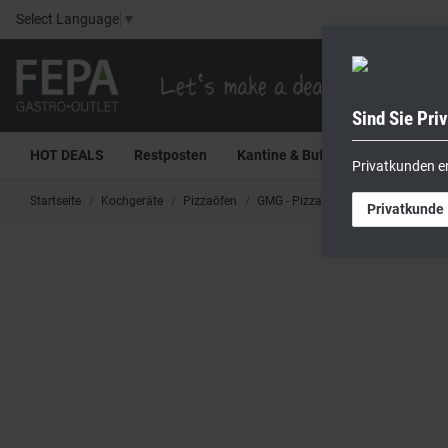
Select Language
▼
Sind Sie Pri
HOT DEALS
Restposten
Kantine & Buffet
Kühltech
Privatkunden e
Startseite
Kochgeräte
Pizzaöfen
GMG - Pizzaofen PF3232 E elektrisc
Privatkunde