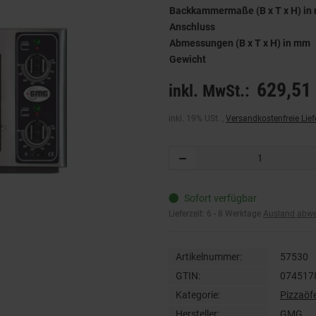
Backkammermaße (B x T x H) in
Anschluss
Abmessungen (B x T x H) in mm
Gewicht
629,51 
inkl. MwSt.:
inkl. 19% USt. ,
Versandkostenfreie Lie
Sofort verfügbar
Lieferzeit:
6 - 8 Werktage
Ausland abw
Artikelnummer:
57530
GTIN:
074517
Kategorie:
Pizzaöf
Hersteller:
GMG