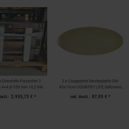
 Donatello Pizzaofen 2
2 x Coupplatte Servierplatte Oliv
 4+4 Ø 350 mm 10,2 kW
43x19cm COUNTRY LIFE Seltmann
400V B-Ware
Weiden
2.935,73 €
*
87,95 €
*
MwSt.:
inkl. MwSt.: