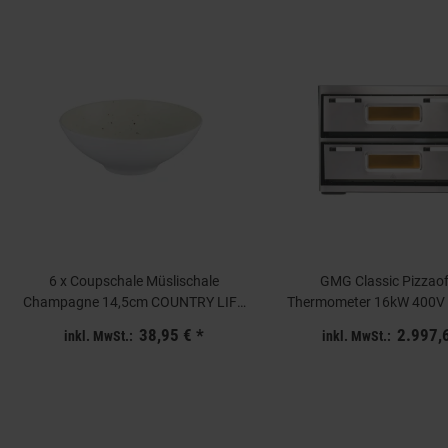
6 x Coupschale Müslischale
GMG Classic Pizzaof
Champagne 14,5cm COUNTRY LIFE
Thermometer 16kW 400V
Seltmann Weiden
9+9 Pizzen ⌀30
38,95 €
*
2.997,
inkl. MwSt.:
inkl. MwSt.: