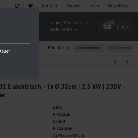
Kontakt
Service
Jobs
Newsletter
Login / Registrieren
0
0,00 €
Mein Konto
Spültechnik
Edelstahlmöbel
Outdoor-Bereich
Geschäftskunde
Privatperson
teuer
 E elektrisch - 1x Ø 32cm | 2,5 kW | 230V -
er
GMG
PF3232E
57530
Pizzaofen
1x Pizza ⌀32 cm