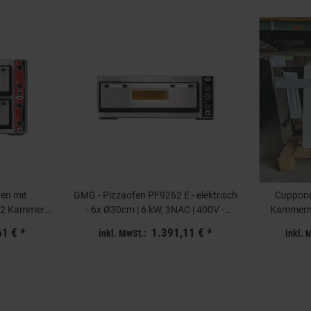
en mit
GMG - Pizzaofen PF9262 E - elektrisch
Cuppone
 2 Kammern
- 6x Ø30cm | 6 kW, 3NAC | 400V -
Kammern
cm
Edelstahl 1 Backkammer
61 €
*
1.391,11 €
*
inkl. MwSt.:
inkl. 