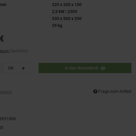
 mm
320 x 320 x 100
2,5 kW | 230V
530 x 500 x 290
29 kg
€
ferung
(Spedition)
Stk
In den Warenkorb
Frage zum Artikel
eichend
8851886
en