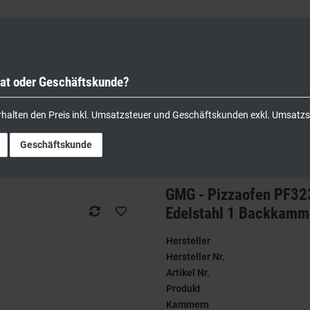
vat oder Geschäftskunde?
nik
Kochgeräte
Küchengeräte
Lager & Transport
rhalten den Preis inkl. Umsatzsteuer und Geschäftskunden exkl. Umsatzs
h - 1x Ø 32cm | 2,5 kW | 230V - Edelstahl 1 Backkammer
Geschäftskunde
GMG - Pizzaofen PF3232
Edelstahl 1 Backkamm
Hersteller
Hersteller Nr.
Artikel Nr.
Produkt
Kammern