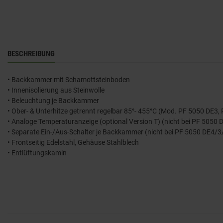
BESCHREIBUNG
• Backkammer mit Schamottsteinboden
• Innenisolierung aus Steinwolle
• Beleuchtung je Backkammer
• Ober- & Unterhitze getrennt regelbar 85°- 455°C (Mod. PF 5050 DE3
• Analoge Temperaturanzeige (optional Version T) (nicht bei PF 5050
• Separate Ein-/Aus-Schalter je Backkammer (nicht bei PF 5050 DE4/
• Frontseitig Edelstahl, Gehäuse Stahlblech
• Entlüftungskamin