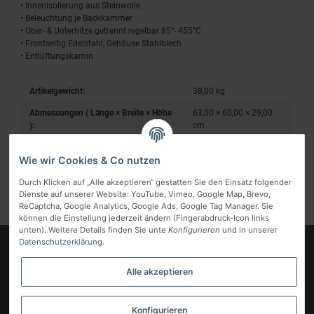
• Innenisolierung aus Steinwolle
• Beleuchtung je Backkammer
• Ober- & Unterhitze getrennt regelbar 85°- 455°C
• Frontseitig Edelstahl, Gehäuse Stahlblech
• Entlüftungskamin
Artikelgewicht:
38,00
kg
Abmessungen ( Länge × Breite × Höhe
63,00 × 60,00 × 29,00
):
cm
Wie wir Cookies & Co nutzen
Durch Klicken auf „Alle akzeptieren“ gestatten Sie den Einsatz folgender
Dienste auf unserer Website: YouTube, Vimeo, Google Map, Brevo,
ReCaptcha, Google Analytics, Google Ads, Google Tag Manager. Sie
können die Einstellung jederzeit ändern (Fingerabdruck-Icon links
unten). Weitere Details finden Sie unte
Konfigurieren
und in unserer
Datenschutzerklärung
.
Logo
Alle akzeptieren
Informationen
Gesetzliche Informationen
Konfigurieren