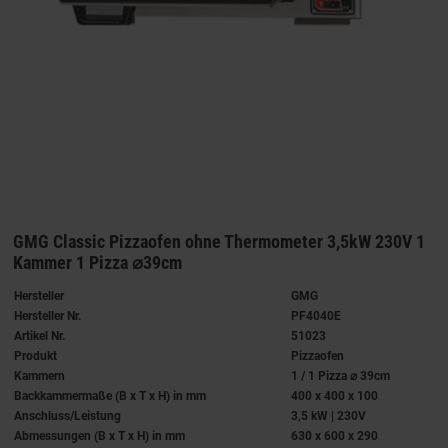
GMG Classic Pizzaofen ohne Thermometer 3,5kW 230V 1
Kammer 1 Pizza ⌀39cm
Hersteller
GMG
Hersteller Nr.
PF4040E
Artikel Nr.
51023
Produkt
Pizzaofen
Kammern
1 / 1 Pizza ⌀ 39cm
Backkammermaße (B x T x H) in mm
400 x 400 x 100
Anschluss/Leistung
3,5 kW | 230V
Abmessungen (B x T x H) in mm
630 x 600 x 290