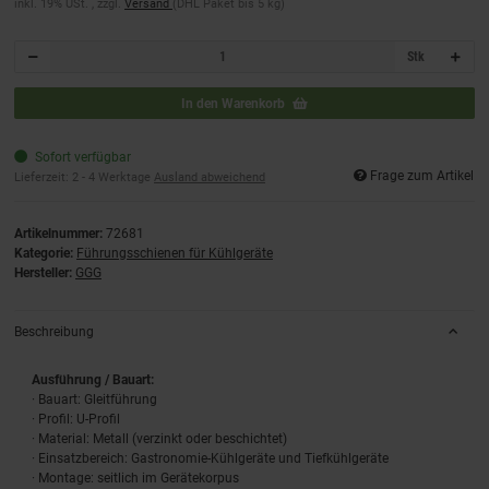
inkl. 19% USt. , zzgl.
Versand
(DHL Paket bis 5 kg)
Stk
In den Warenkorb
Sofort verfügbar
Frage zum Artikel
Lieferzeit:
2 - 4 Werktage
Ausland abweichend
Artikelnummer:
72681
Kategorie:
Führungsschienen für Kühlgeräte
Hersteller:
GGG
Beschreibung
Ausführung / Bauart:
· Bauart: Gleitführung
· Profil: U‑Profil
· Material: Metall (verzinkt oder beschichtet)
· Einsatzbereich: Gastronomie‑Kühlgeräte und Tiefkühlgeräte
· Montage: seitlich im Gerätekorpus