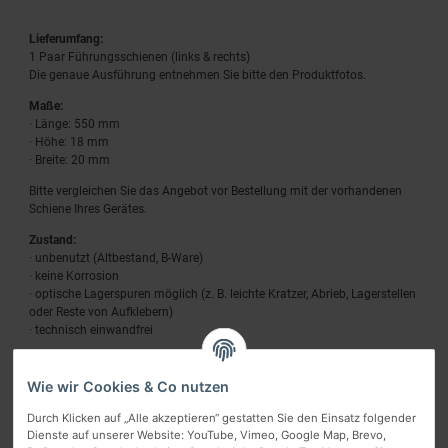
Lieferumfang:
1 Paar Führungsschienen (links & rechts)
Die genaue Ausführung entnehmen Sie bitte den Produktfotos.
Maße:
· Länge: 550 mm
· Höhe: 18 mm
· Breite: 20 mm
Bitte vergleichen Sie das Angebot vor Bestellung mit der vorhandenen
Schiene Ihres Gerätes.
Zustand:
· unbenutzt (Altbestand, B‑Ware)
· keine Korrosion
· optische Lagerspuren möglich (z. B. leichte Kratzer, Abrieb, Lagerstellen
oder Reste von Aufklebern)
· technisch einwandfrei
Wie wir Cookies & Co nutzen
Durch Klicken auf „Alle akzeptieren“ gestatten Sie den Einsatz folgender
Dienste auf unserer Website: YouTube, Vimeo, Google Map, Brevo,