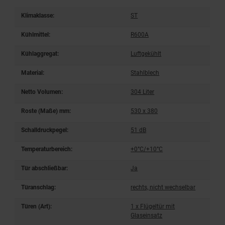
Klimaklasse:
ST
Kühlmittel:
R600A
Kühlaggregat:
Luftgekühlt
Material:
Stahlblech
Netto Volumen:
304 Liter
Roste (Maße) mm:
530 x 380
Schalldruckpegel:
51 dB
Temperaturbereich:
+0°C/+10°C
Tür abschließbar:
Ja
Türanschlag:
rechts, nicht wechselbar
Türen (Art):
1 x Flügeltür mit
Glaseinsatz