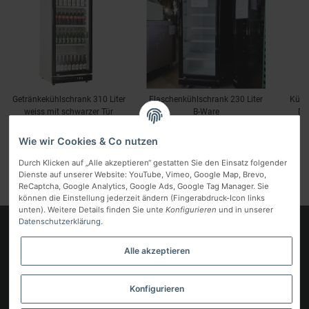
Getränkekühlschrank 310 Liter
Flaschenkühlschrank 230 Liter
Kühl
weiss mit schwarzer Tür
B-Ware
Di
495,04 €
*
427,21 €
*
inkl. MwSt.:
inkl. MwSt.:
ink
Wie wir Cookies & Co nutzen
Durch Klicken auf „Alle akzeptieren“ gestatten Sie den Einsatz folgender
Dienste auf unserer Website: YouTube, Vimeo, Google Map, Brevo,
ReCaptcha, Google Analytics, Google Ads, Google Tag Manager. Sie
können die Einstellung jederzeit ändern (Fingerabdruck-Icon links
unten). Weitere Details finden Sie unte
Konfigurieren
und in unserer
Datenschutzerklärung
.
Logo
Alle akzeptieren
Informationen
Gesetzliche Informationen
Konfigurieren
Vertrag widerrufen