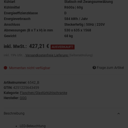
Kühlart
Statisch mit Zwangsumwälzung
Kühlmittel
R600a | 60g
Energieeffizienzklasse
D
Energieverbrauch
584 kWh / Jahr
Anschluss
Steckerfertig | 50Hz | 220V
Abmessungen (B x T x H) in mm
530 x 635 x 1568
Gewicht
68 kg
427,21 €
inkl. MwSt.:
AUSVERKAUFT
inkl. 19% USt. ,
Versandkostenfreie Lieferung
(Selbstabholung)
Frage zum Artikel
Momentan nicht verfügbar
Artikelnummer:
6542_B
GTIN:
4251225643459
Kategorie:
Flaschen/Glastürkühlschranke
Hersteller:
GGG
Beschreibung
LED-Beleuchtung