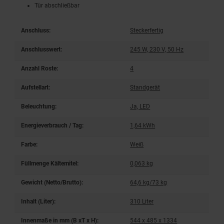
Tür abschließbar
Anschluss:
Steckerfertig
Anschlusswert:
245 W, 230 V, 50 Hz
Anzahl Roste:
4
Aufstellart:
Standgerät
Beleuchtung:
Ja, LED
Energieverbrauch / Tag:
1,64 kWh
Farbe:
Weiß
Füllmenge Kältemitel:
0,063 kg
Gewicht (Netto/Brutto):
64,6 kg/73 kg
Inhalt (Liter):
310 Liter
Innenmaße in mm (B xT x H):
544 x 485 x 1334