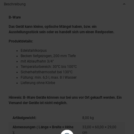
Beschreibung
B-Ware
Das Gerät kann kleine, optische Mängel haben, bzw. ein
Ausstellungsstück sein oder es handelt sich um einen Restposten.
Produktdetails:
Edelstahlkorpus
Becken tiefgezogen, 200 mm Tiefe
mit Ablaufhahn 3/4"
Temperaturbereich: 30°C bis 100°C
Sicherheitsthermostat bei 130°C
Füllung: min. 6,5 l, max. 8 l Wasser
Lieferung ohne Körbe
Hinweis: B-Ware Geräte können nur bei uns vor Ort gekauft werden. Ein
Versand der Geräte ist nicht möglich.
Artikelgewicht:
8,00
kg
Abmessungen ( Länge × Breite × Höhe
33,00 × 60,00 × 29,00
):
cm