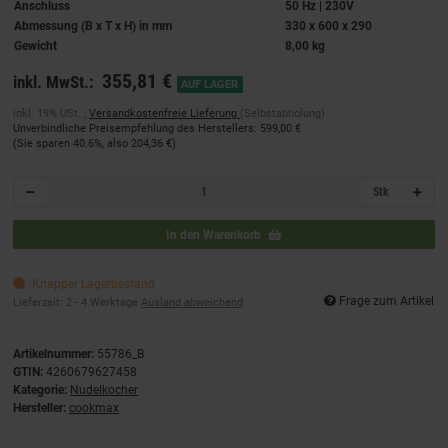
Anschluss
50 Hz | 230V
Abmessung (B x T x H) in mm
330 x 600 x 290
Gewicht
8,00 kg
355,81 €
inkl. MwSt.:
AUF LAGER
inkl. 19% USt. ,
Versandkostenfreie Lieferung
(Selbstabholung)
Unverbindliche Preisempfehlung des Herstellers
:
599,00 €
(Sie sparen
40.6%
, also
204,36 €
)
Stk
In den Warenkorb
Knapper Lagerbestand
Frage zum Artikel
Lieferzeit:
2 - 4 Werktage
Ausland abweichend
Artikelnummer:
55786_B
GTIN:
4260679627458
Kategorie:
Nudelkocher
Hersteller:
cookmax