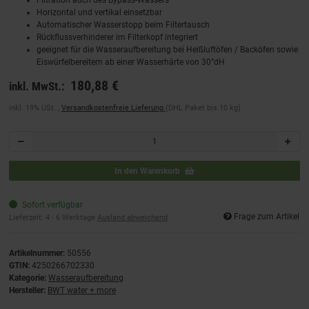
Horizontal und vertikal einsetzbar
Automatischer Wasserstopp beim Filtertausch
Rückflussverhinderer im Filterkopf integriert
geeignet für die Wasseraufbereitung bei Heißluftöfen / Backöfen sowie
Eiswürfelbereitern ab einer Wasserhärte von 30°dH
180,88 €
inkl. MwSt.:
inkl. 19% USt. ,
Versandkostenfreie Lieferung
(DHL Paket bis 10 kg)
In den Warenkorb
Sofort verfügbar
Frage zum Artikel
Lieferzeit:
4 - 6 Werktage
Ausland abweichend
Artikelnummer:
50556
GTIN:
4250266702330
Kategorie:
Wasseraufbereitung
Hersteller:
BWT water + more