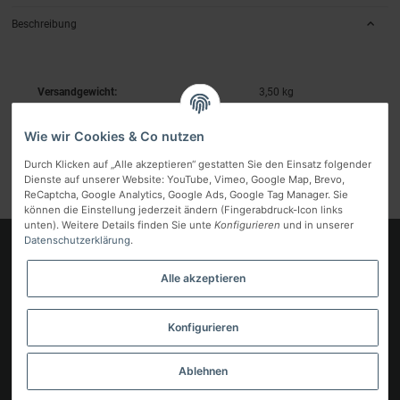
Beschreibung
Versandgewicht:
3,50 kg
Wie wir Cookies & Co nutzen
Durch Klicken auf „Alle akzeptieren“ gestatten Sie den Einsatz folgender
Dienste auf unserer Website: YouTube, Vimeo, Google Map, Brevo,
ReCaptcha, Google Analytics, Google Ads, Google Tag Manager. Sie
können die Einstellung jederzeit ändern (Fingerabdruck-Icon links
unten). Weitere Details finden Sie unte
Konfigurieren
und in unserer
Datenschutzerklärung
.
Logo
Alle akzeptieren
Informationen
Gesetzliche Informationen
Konfigurieren
Vertrag widerrufen
Ablehnen
* Alle Preise inkl. gesetzlicher MwSt, zzgl.
Versand