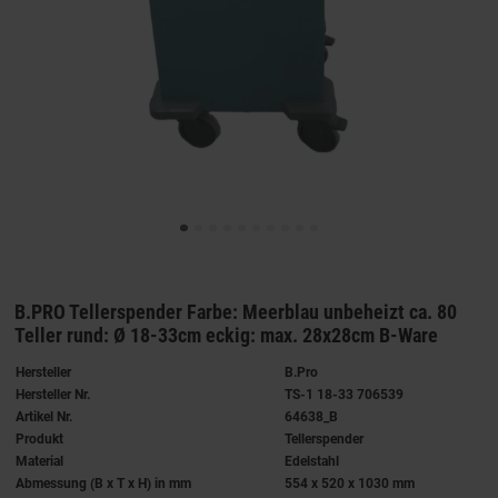
B.PRO Tellerspender Farbe: Meerblau unbeheizt ca. 80
Teller rund: Ø 18-33cm eckig: max. 28x28cm B-Ware
Hersteller
B.Pro
Hersteller Nr.
TS-1 18-33 706539
Artikel Nr.
64638_B
Produkt
Tellerspender
Material
Edelstahl
Abmessung (B x T x H) in mm
554 x 520 x 1030 mm