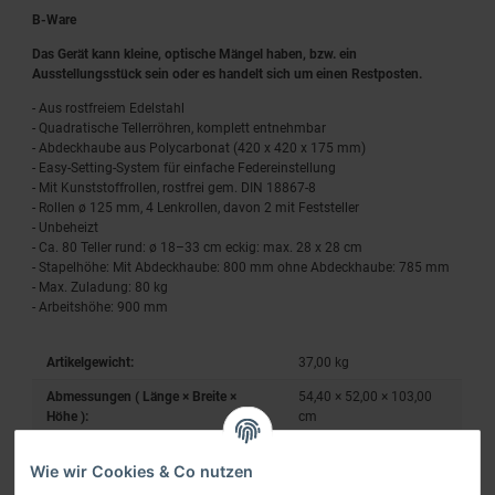
B-Ware
Das Gerät kann kleine, optische Mängel haben, bzw. ein
Ausstellungsstück sein oder es handelt sich um einen Restposten.
- Aus rostfreiem Edelstahl
- Quadratische Tellerröhren, komplett entnehmbar
- Abdeckhaube aus Polycarbonat (420 x 420 x 175 mm)
- Easy-Setting-System für einfache Federeinstellung
- Mit Kunststoffrollen, rostfrei gem. DIN 18867-8
- Rollen ø 125 mm, 4 Lenkrollen, davon 2 mit Feststeller
- Unbeheizt
- Ca. 80 Teller rund: ø 18–33 cm eckig: max. 28 x 28 cm
- Stapelhöhe: Mit Abdeckhaube: 800 mm ohne Abdeckhaube: 785 mm
- Max. Zuladung: 80 kg
- Arbeitshöhe: 900 mm
Artikelgewicht:
37,00
kg
Abmessungen ( Länge × Breite ×
54,40 × 52,00 × 103,00
Höhe ):
cm
Wie wir Cookies & Co nutzen