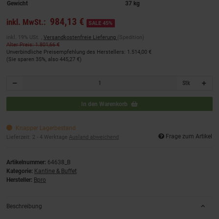
Gewicht
37 kg
984,13 €
inkl. MwSt.:
SALE 45%
inkl. 19% USt. ,
Versandkostenfreie Lieferung
(Spedition)
Alter Preis: 1.801,66 €
Unverbindliche Preisempfehlung des Herstellers
:
1.514,00 €
(Sie sparen
35%
, also
445,27 €
)
Stk
In den Warenkorb
Knapper Lagerbestand
Frage zum Artikel
Lieferzeit:
2 - 4 Werktage
Ausland abweichend
Artikelnummer:
64638_B
Kategorie:
Kantine & Buffet
Hersteller:
Bpro
Beschreibung