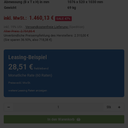
Abmessung (B x T x H) in mm
1076 x 520 x 1030 mm
Gewicht
69 kg
1.460,13 €
inkl. MwSt.:
SALE 47%
inkl. 19% USt. ,
Versandkostenfreie Lieferung
(Spedition)
Alter Preis: 2.754,85 €
Unverbindliche Preisempfehlung des Herstellers
:
2.315,00 €
(Sie sparen
36.93%
, also
718,38 €
)
Leasing-Beispiel
28,51 €
freibleibend
Monatliche Rate (60 Raten)
Preise exkl. MwSt.
weitere Leasing Raten anzeigen
Stk
In den Warenkorb