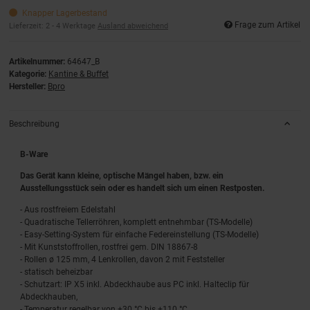
Knapper Lagerbestand
Frage zum Artikel
Lieferzeit:
2 - 4 Werktage
Ausland abweichend
Artikelnummer:
64647_B
Kategorie:
Kantine & Buffet
Hersteller:
Bpro
Beschreibung
B-Ware
Das Gerät kann kleine, optische Mängel haben, bzw. ein
Ausstellungsstück sein oder es handelt sich um einen Restposten.
- Aus rostfreiem Edelstahl
- Quadratische Tellerröhren, komplett entnehmbar (TS-Modelle)
- Easy-Setting-System für einfache Federeinstellung (TS-Modelle)
- Mit Kunststoffrollen, rostfrei gem. DIN 18867-8
- Rollen ø 125 mm, 4 Lenkrollen, davon 2 mit Feststeller
- statisch beheizbar
- Schutzart: IP X5 inkl. Abdeckhaube aus PC inkl. Halteclip für
Abdeckhauben,
- Temperatur regelbar von +30 °C bis +110 °C