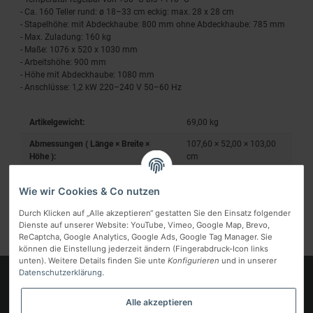
- Ca. 160 Teller rund: ø 18–33 cm eckig: max. 28 x 28 cm
- Stapelhöhe: mit Abdeckhaube: 800 mm ohne Abdeckhaube: 785 mm
- Max. Zuladung: 160 kg
- Maße: 1076 x 520 x 1030 mm
- Arbeitshöhe: 900 mm
- Höhe mit Abdeckhaube: 1080 mm
- Anschlüsse: 1,2 kW 220–240 V 50–60 Hz
Artikelgewicht:
69,00
kg
Abmessungen ( Länge × Breite ×
107,60 × 52,00 × 103,00
Höhe ):
cm
Wie wir Cookies & Co nutzen
Durch Klicken auf „Alle akzeptieren“ gestatten Sie den Einsatz folgender
Dienste auf unserer Website: YouTube, Vimeo, Google Map, Brevo,
ReCaptcha, Google Analytics, Google Ads, Google Tag Manager. Sie
können die Einstellung jederzeit ändern (Fingerabdruck-Icon links
unten). Weitere Details finden Sie unte
Konfigurieren
und in unserer
Datenschutzerklärung
.
Logo
Alle akzeptieren
Informationen