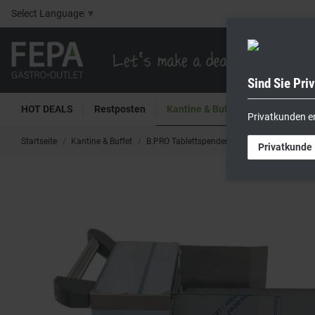
Select Language
▼
Sind Sie Pri
HOT DEALS
Restposten
Kantine & Buffet
Kühltech
Privatkunden e
Startseite
Kantine & Buffet
B.PRO Tablettspender für 100 Tabletts max
Privatkunde