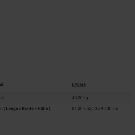
nd:
B-Ware
ht:
40,20
kg
( Länge × Breite × Höhe ):
81,00 × 55,50 × 90,00 cm