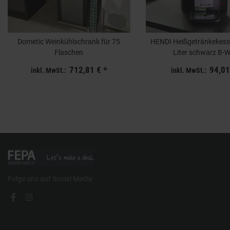
Dometic Weinkühlschrank für 75
HENDI Heißgetränkekess
Flaschen
Liter schwarz B-
712,81 €
*
94,01
inkl. MwSt.:
inkl. MwSt.:
Folge uns auf Social Media