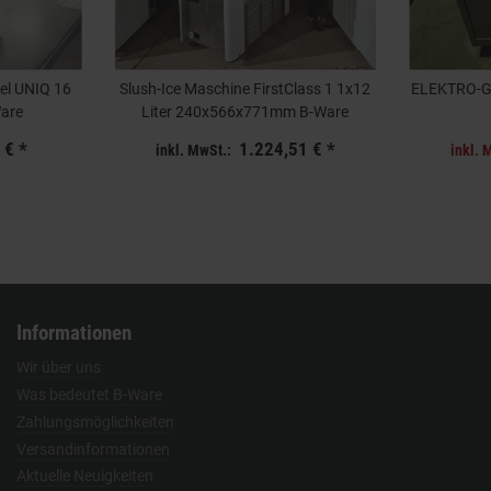
el UNIQ 16
Slush-Ice Maschine FirstClass 1 1x12
ELEKTRO-G
Ware
Liter 240x566x771mm B-Ware
 €
*
1.224,51 €
*
inkl. MwSt.:
inkl. 
Informationen
Wir über uns
Was bedeutet B-Ware
Zahlungsmöglichkeiten
Versandinformationen
Aktuelle Neuigkeiten