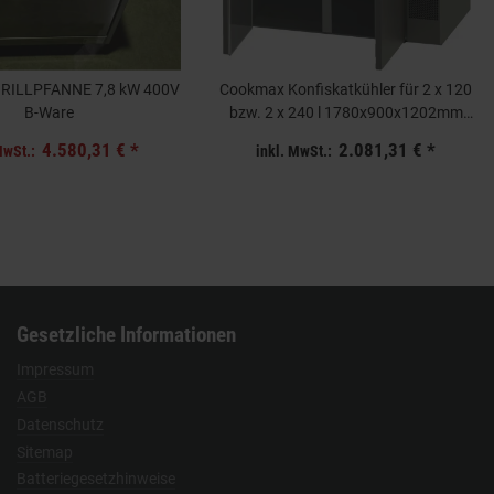
RILLPFANNE 7,8 kW 400V
Cookmax Konfiskatkühler für 2 x 120
B-Ware
bzw. 2 x 240 l 1780x900x1202mm
230V B-Ware
4.580,31 €
*
2.081,31 €
*
MwSt.:
inkl. MwSt.:
Gesetzliche Informationen
Impressum
AGB
Datenschutz
Sitemap
Batteriegesetzhinweise