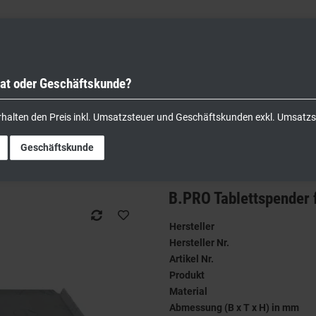
vat oder Geschäftskunde?
nik
Kochgeräte
Küchengeräte
Lager & Transport
rhalten den Preis inkl. Umsatzsteuer und Geschäftskunden exkl. Umsatzs
. 530 x 370 mm B-Ware
Geschäftskunde
B.PRO Tablettspender 
Hersteller
Hersteller Nr.
Artikel Nr.
Produkt
Material
Abmessung (B x T x H) in mm