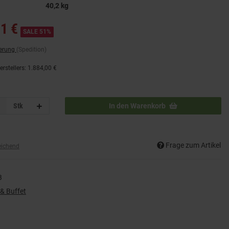
40,2 kg
1 €
SALE 51%
ferung
(Spedition)
rstellers
:
1.884,00 €
Stk
In den Warenkorb
Frage zum Artikel
eichend
B
& Buffet