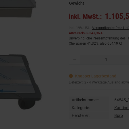
Gewicht
1.105,5
inkl. MwSt.:
inkl. 19% USt. ,
Versandkostenfreie Lie
Alter Preis: 2.241,96 €
Unverbindliche Preisempfehlung des He
(Sie sparen
41.32%
, also
654,19 €
)
Knapper Lagerbestand
Lieferzeit:
2 - 4 Werktage
Ausland abw
Artikelnummer:
64545_
Kategorie:
Kantine 
Hersteller:
Bpro