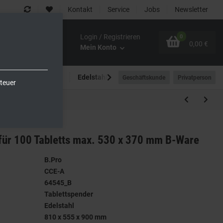
Kontakt
Service
Jobs
Newsletter
Login / Registrieren
0
0,00 €
Mein Konto
Spültechnik
Edelstahlmöbel
Outdoor-Bereich
Geschäftskunde
Privatperson
teuer
für 100 Tabletts max. 530 x 370 mm B-Ware
B.Pro
CCE-A
64545_B
Tablettspender
Edelstahl
810 x 555 x 900 mm