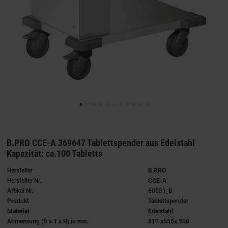
B.PRO CCE-A 369647 Tablettspender aus Edelstahl
Kapazität: ca.100 Tabletts
Hersteller
B.RRO
Hersteller Nr.
CCE-A
Artikel Nr.
60031_B
Produkt
Tablettspender
Material
Edelstahl
Abmessung (B x T x H) in mm
810 x555x 900