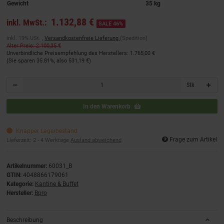
Gewicht
35 kg
1.132,88 €
inkl. MwSt.:
SALE 46%
inkl. 19% USt. ,
Versandkostenfreie Lieferung
(Spedition)
Alter Preis: 2.100,35 €
Unverbindliche Preisempfehlung des Herstellers
:
1.765,00 €
(Sie sparen
35.81%
, also
531,19 €
)
Stk
In den Warenkorb
Knapper Lagerbestand
Frage zum Artikel
Lieferzeit:
2 - 4 Werktage
Ausland abweichend
Artikelnummer:
60031_B
GTIN:
4048866179061
Kategorie:
Kantine & Buffet
Hersteller:
Bpro
Beschreibung