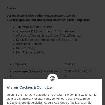
B-Ware
Das Gerät kann kleine, optische Mängel haben, bzw. ein
Ausstellungsstück sein oder es handelt sich um einen Restposten.
Tablettspender aus Edelstahl
4 Lenkrolle. Ø 125 mm, davon 2 mit Feststeller
offene Ausführung ohne seitlichen Tablettführungen
Kapazität: ca. 100 Tabletts, max. 530 x 370 mm
Stapelhöhe: 700 mm
Gewicht: 35 kg
Max. Zuladung: 200 kg
Artikelgewicht:
35,00
kg
Abmessungen ( Länge × Breite × Höhe
55,50 × 81,00 × 90,00
):
cm
Wie wir Cookies & Co nutzen
Durch Klicken auf „Alle akzeptieren“ gestatten Sie den Einsatz folgender
Dienste auf unserer Website: YouTube, Vimeo, Google Map, Brevo,
ReCaptcha, Google Analytics, Google Ads, Google Tag Manager. Sie