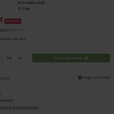
613 x 460 x 1645
21,1 kg
€
SALE 40%
ferung
(Spedition)
rstellers
:
697,00 €
Stk
In den Warenkorb
Frage zum Artikel
eichend
B
6606963
wagen & Transportwagen