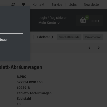
Kontakt
Service
Jobs
Newsletter
Login / Registrieren
0
0,00 €
Mein Konto
Spültechnik
Edelstahlmöbel
Outdoor-Bereich
Geschäftskunde
Privatperson
teuer
blett-Abräumwagen
B.PRO
572934 RWR 160
60259_B
Tablett- Abräumwagen
Edelstahl
18