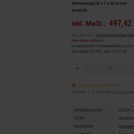
Abmessung (B x T x H) in mm
Gewicht
497,42 
inkl. MwSt.:
inkl. 19% USt. ,
Versandkostenfreie Lie
Alter Preis: 829,43 €
Unverbindliche Preisempfehlung des He
(Sie sparen
28.63%
, also
167,71 €
)
Knapper Lagerbestand
Lieferzeit:
2 - 4 Werktage
Ausland abw
Artikelnummer:
60259_
GTIN:
404886
Kategorie:
Servier