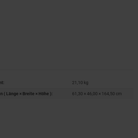
ht:
21,10
kg
( Länge × Breite × Höhe ):
61,30 × 46,00 × 164,50 cm