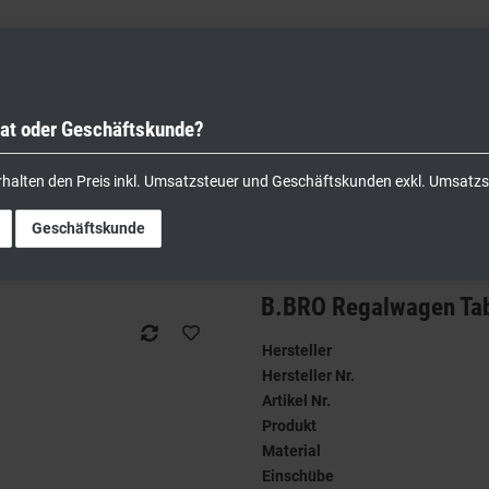
vat oder Geschäftskunde?
nik
Kochgeräte
Küchengeräte
Lager & Transport
rhalten den Preis inkl. Umsatzsteuer und Geschäftskunden exkl. Umsatzs
egalwagen Tablett-Abräumwagen
Geschäftskunde
B.BRO Regalwagen Ta
Hersteller
Hersteller Nr.
Artikel Nr.
Produkt
Material
Einschübe