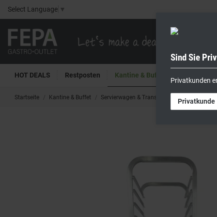
Select Language
▼
Sind Sie Pri
HOT DEALS
Restposten
Kantine & Buffet
Kühltech
Privatkunden e
Startseite
Kantine & Buffet
Servierwagen & Transportwagen
B.BRO R
Privatkunde