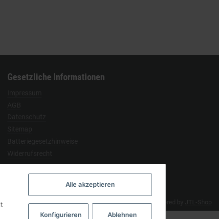
Gesetzliche Informationen
Impressum
AGB
Datenschutz
Sitemap
Batteriegesetzhinweise
Widerrufsrecht
Alle akzeptieren
Developed by
Themeart
Powered by
JTL-Shop
t
Konfigurieren
Ablehnen