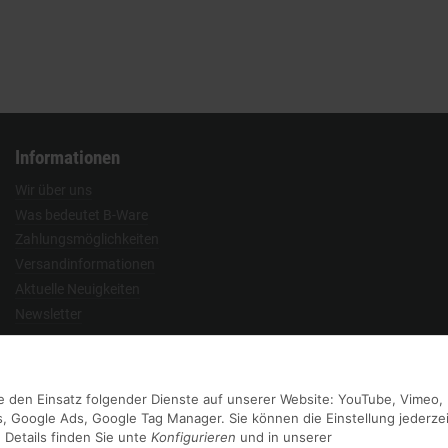
Informationen
Wir über uns
Was bedeutet B-Ware
Zahlungsmöglichkeiten
Versandinformationen
Aktuelle Neuigkeiten
Newsletter
Vertrag widerrufen
Sie den Einsatz folgender Dienste auf unserer Website: YouTube, Vimeo,
, Google Ads, Google Tag Manager. Sie können die Einstellung jederzei
 Details finden Sie unte
Konfigurieren
und in unserer