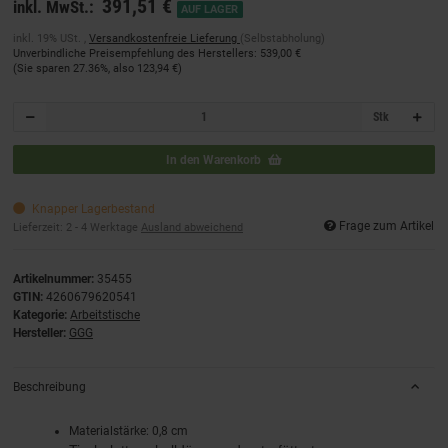
391,51 €
inkl. MwSt.:
AUF LAGER
inkl. 19% USt. ,
Versandkostenfreie Lieferung
(Selbstabholung)
Unverbindliche Preisempfehlung des Herstellers
:
539,00 €
(Sie sparen
27.36%
, also
123,94 €
)
Stk
In den Warenkorb
Knapper Lagerbestand
Frage zum Artikel
Lieferzeit:
2 - 4 Werktage
Ausland abweichend
Artikelnummer:
35455
GTIN:
4260679620541
Kategorie:
Arbeitstische
Hersteller:
GGG
Beschreibung
Materialstärke: 0,8 cm