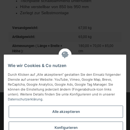
Tischplatte schalldämmend unterfüttert
Höhe verstellbar von 850 bis 950 mm
Zerlegt zur Selbstmontage
Versandgewicht:
67,00 kg
Artikelgewicht:
65,00
kg
Abmessungen ( Länge × Breite ×
180,00 × 70,00 × 85,00
Höhe ):
cm
Wie wir Cookies & Co nutzen
Durch Klicken auf „Alle akzeptieren“ gestatten Sie den Einsatz folgender
Dienste auf unserer Website: YouTube, Vimeo, Google Map, Brevo,
ReCaptcha, Google Analytics, Google Ads, Google Tag Manager. Sie
können die Einstellung jederzeit ändern (Fingerabdruck-Icon links
unten). Weitere Details finden Sie unte
Konfigurieren
und in unserer
Datenschutzerklärung
.
Logo
Alle akzeptieren
Informationen
Gesetzliche Informationen
Konfigurieren