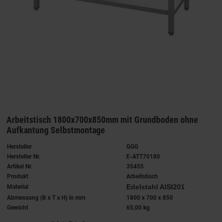
Arbeitstisch 1800x700x850mm mit Grundboden ohne
Aufkantung Selbstmontage
Hersteller
GGG
Hersteller Nr.
E-ATT70180
Artikel Nr.
35455
Produkt
Arbeitstisch
Edelstahl AISI201
Material
Abmessung (B x T x H) in mm
1800 x 700 x 850
Gewicht
65,00 kg