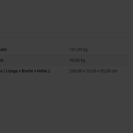
cht:
101,00 kg
ht:
96,00
kg
( Länge × Breite × Höhe ):
200,00 × 70,00 × 85,00 cm