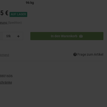
96 kg
5 €
AUF LAGER
ferung
(Spedition)
Stk
In den Warenkorb
Frage zum Artikel
eichend
8801606
schränke