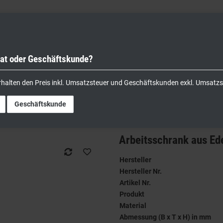
vat oder Geschäftskunde?
nik
Kochgeräte
Küchengeräte
Lager & Transport
rhalten den Preis inkl. Umsatzsteuer und Geschäftskunden exkl. Umsatzs
tahl 200 x 70
Geschäftskunde
Arbeitsschrank aus Ede
Hersteller
Hersteller Nr.
Artikel Nr.
Produkt
Material
Abmessung (B x T x H) in mm