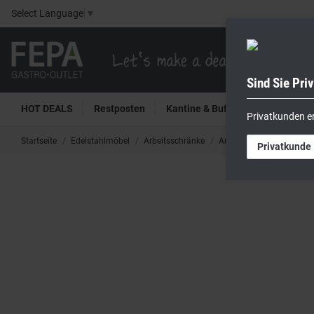
Select Language
▼
Sind Sie Pri
HOT DEALS
Restposten
Kantine & Buffet
Kühltech
Privatkunden e
Startseite
Edelstahlmöbel
Arbeitsschränke
Arbeitsschrank aus Edels
Privatkunde