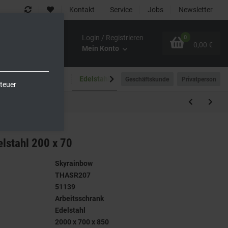
Kontakt
Service
Jobs
Newsletter
Login / Registrieren
0
0,00 €
Mein Konto
Spültechnik
Edelstahlmöbel
Outdoor-Bereich
Geschäftskunde
Privatperson
teuer
lstahl 200 x 70
Skyrainbow
THASR207
51139
Arbeitsschrank
Edelstahl
2000 x 700 x 850